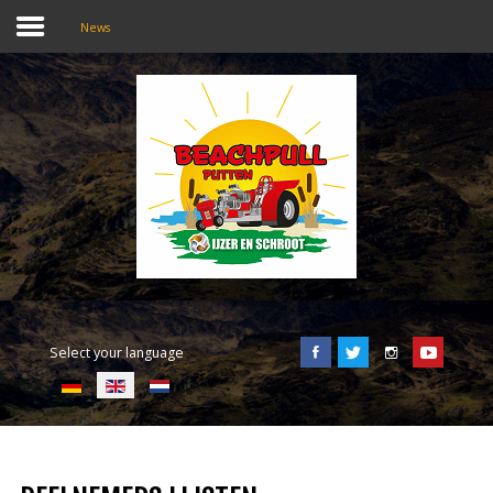
News
SEARCH
OUR SITE
Home
Beachpull
Entrance and location
Select your language
Activities
E-Tickets
Language