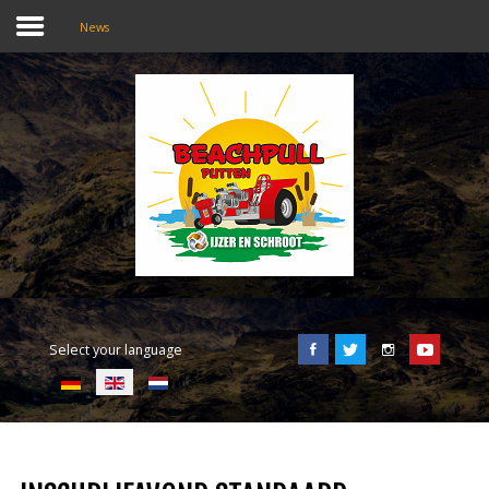
News
SEARCH
OUR SITE
Home
Beachpull
Entrance and location
Select your language
Activities
E-Tickets
Language