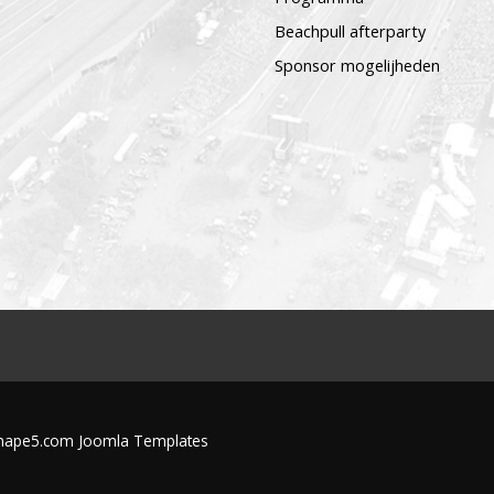
Beachpull afterparty
Sponsor mogelijheden
 Shape5.com
Joomla Templates