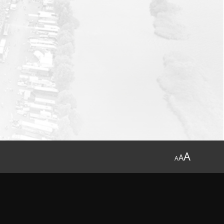
A
A
A