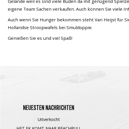
Gelände weil es sind viele Buden da mit genügend Spielz
Deutsch
eigene Team Sachen verkaufen. Auch können Sie viele I
Auch wenn Sie Hunger bekommen steht Van Heijst für Sie
Hollandse Stroopwafels bei Smuldoppie.
Genießen Sie es und viel Spaß!
NEUESTEN
NACHRICHTEN
Uitverkocht
HET EK KOMT NAAR BEACHPULL