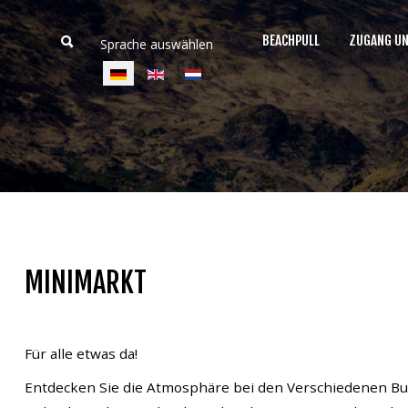
BEACHPULL
ZUGANG U
Sprache auswählen
Home
Beachpull
Zugang und Ort
MINIMARKT
Aktivitäten
E-Tickets
Für alle etwas da!
Sprache
Entdecken Sie die Atmosphäre bei den Verschiedenen Bude