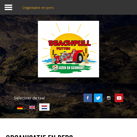
Organisatie en pers
SEARCH
OUR SITE
Home
Beachpull
Entree en locatie
Selecteer de taal
Activiteiten
E-Tickets
Puller of the day