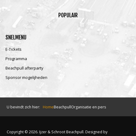
POPULAIR
SNELMENU
E-Tickets
Programma
Beachpull afterparty
Sponsor mogelijheden
U bevindt zich hier:
Home
Beachpull
Organisatie en pers
Copyright © 2026. Ijzer & Schroot Beachpull. Designed by