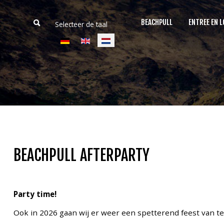
BEACHPULL
ENTREE EN L
Selecteer de taal
Home
Beachpull
Entree en locatie
BEACHPULL AFTERPARTY
Activiteiten
E-Tickets
Party time!
Puller of the day
Ook in 2026 gaan wij er weer een spetterend feest van t