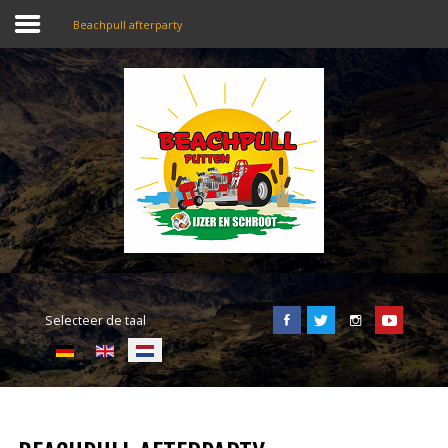
Beachpull afterparty
SEARCH
OUR SITE
Home
Beachpull
Entree en locatie
Selecteer de taal
Activiteiten
E-Tickets
Puller of the day