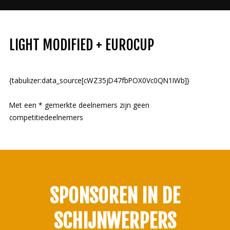
LIGHT MODIFIED + EUROCUP
{tabulizer:data_source[cWZ35jD47fbPOX0Vc0QN1IWb]}
Met een * gemerkte deelnemers zijn geen
competitiedeelnemers
SPONSOREN
IN DE
SCHIJNWERPERS