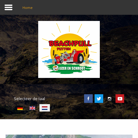
Home
SEARCH
OUR SITE
Home
Beachpull
Entree en locatie
Selecteer de taal
Activiteiten
E-Tickets
Puller of the day