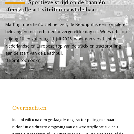
Sportieve strijd op de baan én
sfeervolle activiteiten naast de baan
Machtig mooi he? U ziet het zelf, de Beachpull is een complete
beleving en met recht een onvergetelijke dag uit. Wees erbij op
vrijdag 10 en zaterdag 11 juli 2026, want dan verschijnt de
Nederlandse en Europese top van de truck- en tractorpulling
aan de start van de Beachpull.
U komt toch ook?
Overnachten
Kunt of wilt u na een geslaagde dag tractor pulling niet naar huis
rijden? In de directe omgeving van de wedstrijdlocatie kunt u