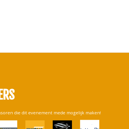
ERS
nsoren die dit evenement mede mogelijk maken!