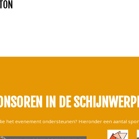
 TON
ONSOREN
IN DE SCHIJNWERP
n die het evenement ondersteunen? Hieronder een aantal spo