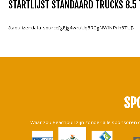
STARTLIJST STANDAARD TRUCKS 8.5
{tabulizer:data_source[gEjg4wruUq5RCgNWfNPrh5TU]}
SP
Waar zou Beachpull zijn zonder alle sponsore