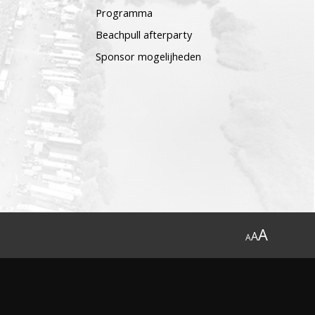
Programma
Beachpull afterparty
Sponsor mogelijheden
A
A
A