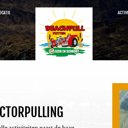
OCATIE
ACTIV
SEARCH
OUR SITE
ACTORPULLING
lle activiteiten naast de baan